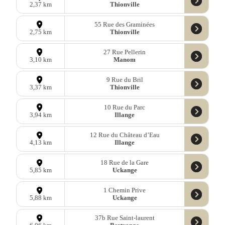
Thionville
2,37 km
55 Rue des Graminées
Thionville
2,75 km
27 Rue Pellerin
Manom
3,10 km
9 Rue du Bril
Thionville
3,37 km
10 Rue du Parc
Illange
3,94 km
12 Rue du Château d’Eau
Illange
4,13 km
18 Rue de la Gare
Uckange
5,85 km
1 Chemin Prive
Uckange
5,88 km
37b Rue Saint-laurent