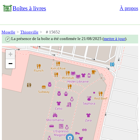
Boîtes à livres
À propos
Moselle
Thionville
# 15652
La présence de la boîte a été confirmée le 21/08/2025 (
mettre à jour
).
✓
+
−