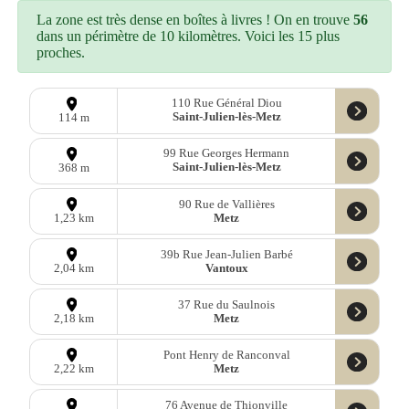
La zone est très dense en boîtes à livres ! On en trouve
56
dans un périmètre de 10 kilomètres. Voici les 15 plus
proches.
110 Rue Général Diou
Saint-Julien-lès-Metz
114 m
99 Rue Georges Hermann
Saint-Julien-lès-Metz
368 m
90 Rue de Vallières
Metz
1,23 km
39b Rue Jean-Julien Barbé
Vantoux
2,04 km
37 Rue du Saulnois
Metz
2,18 km
Pont Henry de Ranconval
Metz
2,22 km
76 Avenue de Thionville