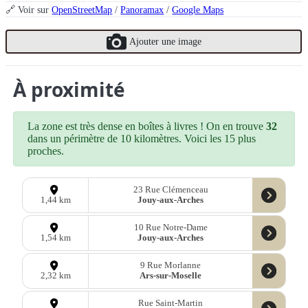
🔗 Voir sur
OpenStreetMap
/
Panoramax
/
Google Maps
Ajouter une image
À proximité
La zone est très dense en boîtes à livres ! On en trouve
32
dans un périmètre de 10 kilomètres. Voici les 15 plus
proches.
23 Rue Clémenceau
Jouy-aux-Arches
1,44 km
10 Rue Notre-Dame
Jouy-aux-Arches
1,54 km
9 Rue Morlanne
Ars-sur-Moselle
2,32 km
Rue Saint-Martin