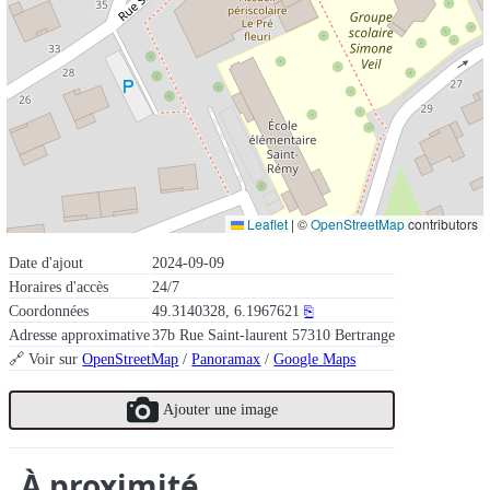
Leaflet
|
©
OpenStreetMap
contributors
Date d'ajout
2024-09-09
Horaires d'accès
24/7
Coordonnées
49.3140328, 6.1967621
⎘
Adresse approximative
37b Rue Saint-laurent 57310 Bertrange
🔗 Voir sur
OpenStreetMap
/
Panoramax
/
Google Maps
Ajouter une image
À proximité