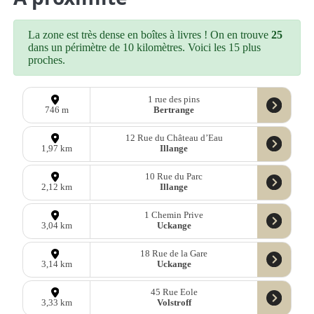
La zone est très dense en boîtes à livres ! On en trouve
25
dans un périmètre de 10 kilomètres. Voici les 15 plus
proches.
1 rue des pins
Bertrange
746 m
12 Rue du Château d’Eau
Illange
1,97 km
10 Rue du Parc
Illange
2,12 km
1 Chemin Prive
Uckange
3,04 km
18 Rue de la Gare
Uckange
3,14 km
45 Rue Eole
Volstroff
3,33 km