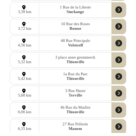
1 Rue de la Liberte
Stuckange
3,39 km
10 Rue des Roses
Bousse
3,72 km
48 Rue Principale
Volstroff
4,56 km
3 place anne grommerch
Thionville
5,32 km
1a Rue du Parc
Thionville
5,42 km
3 Rue Haute
Terville
5,68 km
4b Rue du Maillet
Thionville
6,06 km
27 Rue Pellerin
Manom
6,35 km