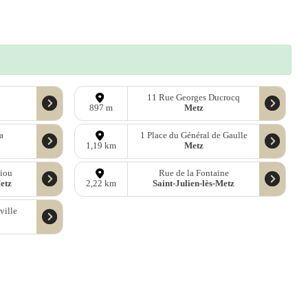
11 Rue Georges Ducrocq
Metz
897 m
a
1 Place du Général de Gaulle
Metz
1,19 km
iou
Rue de la Fontaine
Metz
Saint-Julien-lès-Metz
2,22 km
ville
ées