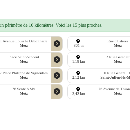
n périmètre de 10 kilomètres. Voici les 15 plus proches.
1 Avenue Louis le Débonnaire
Rue d'Estrées
Metz
Metz
861 m
Place Saint-Vincent
12 Rue Gambett
Metz
Metz
1,18 km
7 Place Philippe de Vigneulles
110 Rue Général D
Metz
Saint-Julien-lès-
2,12 km
76 Sente A My
76 Avenue de Thion
Metz
Metz
2,42 km
onnées
OpenStreetMap
sous licence libre ODbl —
télécharger les donn
Mastodon
—
Facebook
—
Blog