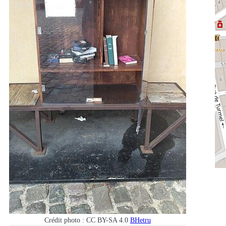
Crédit photo : CC BY-SA 4.0
BHetru