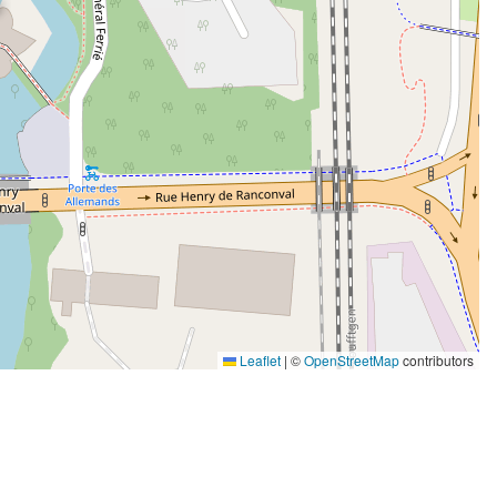
Leaflet
|
©
OpenStreetMap
contributors