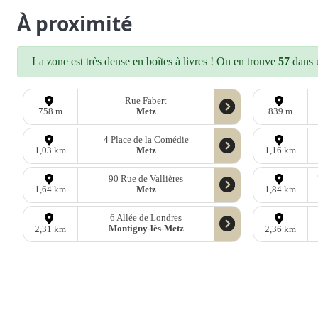
À proximité
La zone est très dense en boîtes à livres ! On en trouve
57
dans u
Rue Fabert
Metz
758 m
839 m
4 Place de la Comédie
Metz
1,03 km
1,16 km
90 Rue de Vallières
Metz
1,64 km
1,84 km
6 Allée de Londres
Montigny-lès-Metz
2,31 km
2,36 km
D