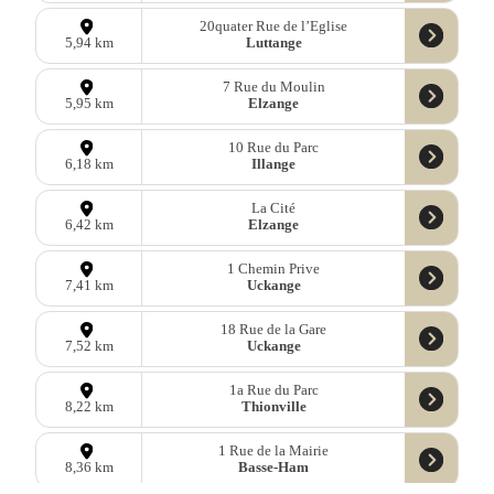
20quater Rue de l’Eglise
Luttange
5,94 km
7 Rue du Moulin
Elzange
5,95 km
10 Rue du Parc
Illange
6,18 km
La Cité
Elzange
6,42 km
1 Chemin Prive
Uckange
7,41 km
18 Rue de la Gare
Uckange
7,52 km
1a Rue du Parc
Thionville
8,22 km
1 Rue de la Mairie
Basse-Ham
8,36 km