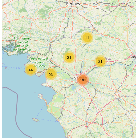
11
21
21
44
52
181