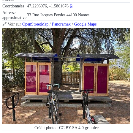
Coordonnées
47.2296976, -1.5861676
⎘
Adresse
33 Rue Jacques Feyder 44100 Nantes
approximative
🔗 Voir sur
OpenStreetMap
/
Panoramax
/
Google Maps
Crédit photo : CC BY-SA 4.0 grumlee