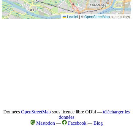
Leaflet
|
©
OpenStreetMap
contributors
Données
OpenStreetMap
sous licence libre ODbl —
télécharger les
données
Mastodon
—
Facebook
—
Blog