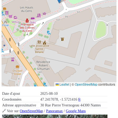
Leaflet
|
©
OpenStreetMap
contributors
Date d'ajout
2025-08-10
Coordonnées
47.2417078, -1.5721416
⎘
Adresse approximative
30 Rue Pierre Yvernogeau 44300 Nantes
🔗 Voir sur
OpenStreetMap
/
Panoramax
/
Google Maps