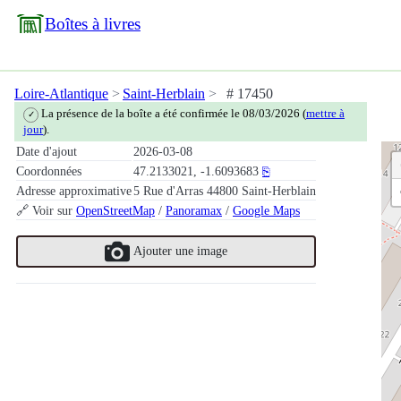
Boîtes à livres
Loire-Atlantique
Saint-Herblain
# 17450
La présence de la boîte a été confirmée le 08/03/2026 (
mettre à
✓
jour
).
Date d'ajout
2026-03-08
Coordonnées
47.2133021, -1.6093683
⎘
Adresse approximative
5 Rue d'Arras 44800 Saint-Herblain
🔗 Voir sur
OpenStreetMap
/
Panoramax
/
Google Maps
Ajouter une image