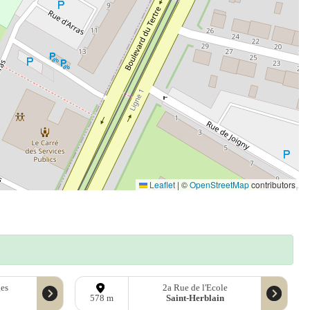
Leaflet
|
©
OpenStreetMap
contributors
es
2a Rue de l'Ecole
Saint-Herblain
578 m