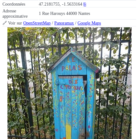
Coordonnées
47.2181755, -1.5633164
⎘
Adresse
1 Rue Harouys 44000 Nantes
approximative
🔗 Voir sur
OpenStreetMap
/
Panoramax
/
Google Maps