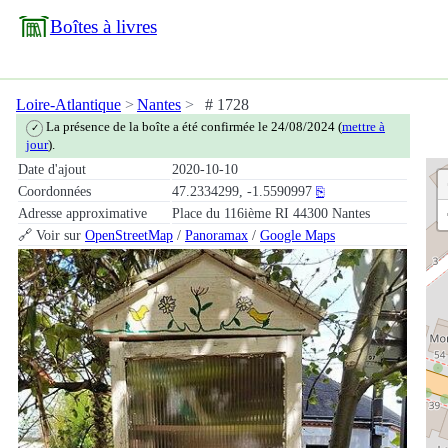
Boîtes à livres
Loire-Atlantique
Nantes
# 1728
La présence de la boîte a été confirmée le 24/08/2024 (
mettre à
✓
jour
).
Date d'ajout
2020-10-10
Coordonnées
47.2334299, -1.5590997
⎘
Adresse approximative
Place du 116ième RI 44300 Nantes
🔗 Voir sur
OpenStreetMap
/
Panoramax
/
Google Maps