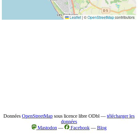
Leaflet
|
©
OpenStreetMap
contributors
Données
OpenStreetMap
sous licence libre ODbl —
télécharger les
données
Mastodon
—
Facebook
—
Blog