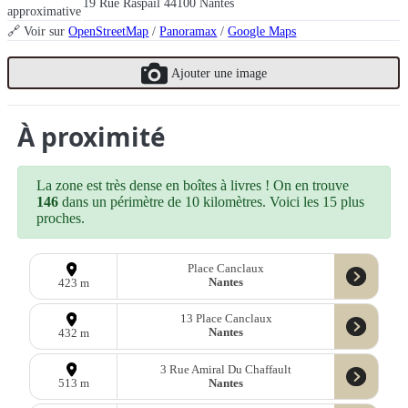
19 Rue Raspail 44100 Nantes
approximative
🔗 Voir sur
OpenStreetMap
/
Panoramax
/
Google Maps
Ajouter une image
À proximité
La zone est très dense en boîtes à livres ! On en trouve
146
dans un périmètre de 10 kilomètres. Voici les 15 plus
proches.
Place Canclaux
Nantes
423 m
13 Place Canclaux
Nantes
432 m
3 Rue Amiral Du Chaffault
Nantes
513 m