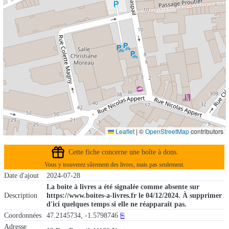
Leaflet
|
©
OpenStreetMap
contributors
Cette fiche concerne une boîte à dons.
Vous y trouverez sûrement des livres, mais pas seulement.
Date d'ajout
2024-07-28
La boite à livres a été signalée comme absente sur
Description
https://www.boites-a-livres.fr le 04/12/2024. À supprimer
d'ici quelques temps si elle ne réapparaît pas.
Coordonnées
47.2145734, -1.5798746
⎘
Adresse