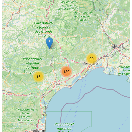
90
139
16