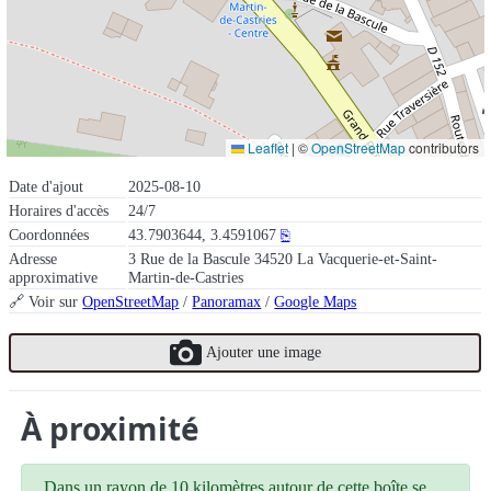
Leaflet
|
©
OpenStreetMap
contributors
Date d'ajout
2025-08-10
Horaires d'accès
24/7
Coordonnées
43.7903644, 3.4591067
⎘
Adresse
3 Rue de la Bascule 34520 La Vacquerie-et-Saint-
approximative
Martin-de-Castries
🔗 Voir sur
OpenStreetMap
/
Panoramax
/
Google Maps
Ajouter une image
À proximité
Dans un rayon de 10 kilomètres autour de cette boîte se