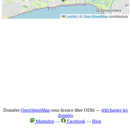
Leaflet
|
©
OpenStreetMap
contributors
Données
OpenStreetMap
sous licence libre ODbl —
télécharger les
données
Mastodon
—
Facebook
—
Blog