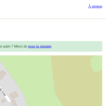
À propos
ne autre ? Merci de
nous la signaler
.