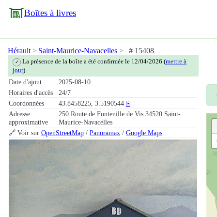
Boîtes à livres
Hérault
Saint-Maurice-Navacelles
# 15408
La présence de la boîte a été confirmée le 12/04/2026 (
mettre à
✓
jour
).
Date d'ajout
2025-08-10
Horaires d'accès
24/7
Coordonnées
43.8458225, 3.5190544
⎘
Adresse
250 Route de Fontenille de Vis 34520 Saint-
approximative
Maurice-Navacelles
🔗 Voir sur
OpenStreetMap
/
Panoramax
/
Google Maps