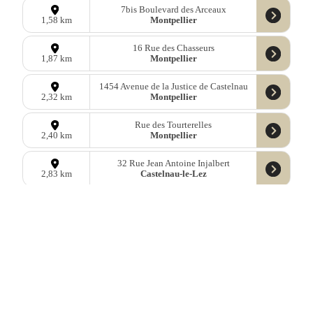
7bis Boulevard des Arceaux
Montpellier
1,58 km
16 Rue des Chasseurs
Montpellier
1,87 km
1454 Avenue de la Justice de Castelnau
Montpellier
2,32 km
Rue des Tourterelles
Montpellier
2,40 km
32 Rue Jean Antoine Injalbert
Castelnau-le-Lez
2,83 km
120 Rue Adrien Proby
Montpellier
3,67 km
60 Rue Albert Luthuli
Montpellier
3,82 km
Données
OpenStreetMap
sous licence libre ODbl —
télécharger les
données