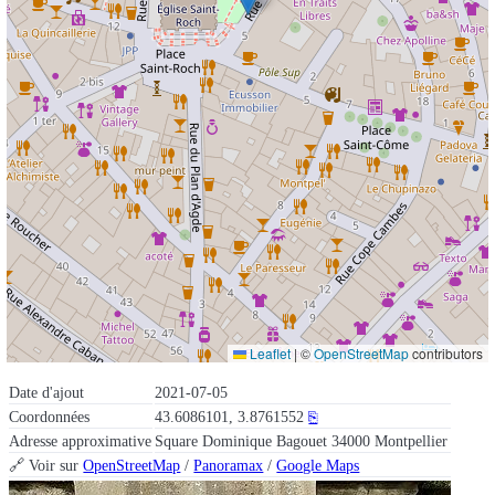
Leaflet
|
©
OpenStreetMap
contributors
Date d'ajout
2021-07-05
Coordonnées
43.6086101, 3.8761552
⎘
Adresse approximative
Square Dominique Bagouet 34000 Montpellier
🔗 Voir sur
OpenStreetMap
/
Panoramax
/
Google Maps