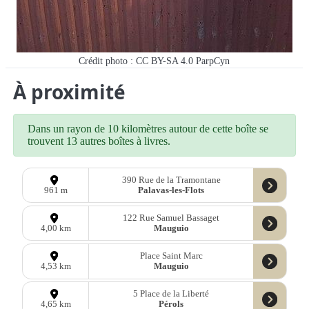
Crédit photo : CC BY-SA 4.0 ParpCyn
À proximité
Dans un rayon de 10 kilomètres autour de cette boîte se
trouvent 13 autres boîtes à livres.
390 Rue de la Tramontane
Palavas-les-Flots
961 m
122 Rue Samuel Bassaget
Mauguio
4,00 km
Place Saint Marc
Mauguio
4,53 km
5 Place de la Liberté
Pérols
4,65 km