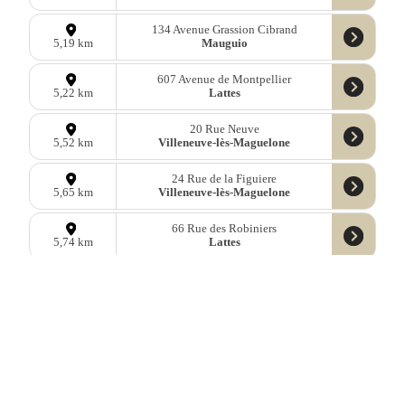
134 Avenue Grassion Cibrand
Mauguio
5,19 km
607 Avenue de Montpellier
Lattes
5,22 km
20 Rue Neuve
Villeneuve-lès-Maguelone
5,52 km
24 Rue de la Figuiere
Villeneuve-lès-Maguelone
5,65 km
66 Rue des Robiniers
Lattes
5,74 km
57 Chemin de la Roque
Saint-Jean-de-Védas
9,50 km
26 Rue de la Méditerranée
Montpellier
9,58 km
16 Rue des Chasseurs
Montpellier
9,72 km