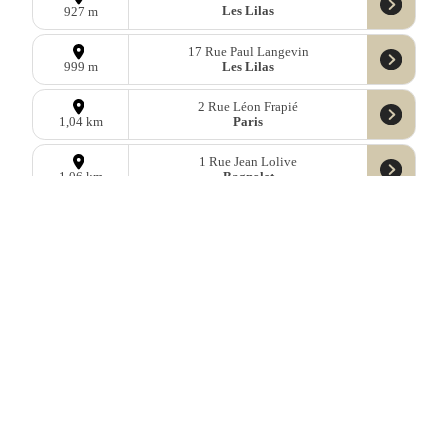
Les Lilas
927 m
17 Rue Paul Langevin
Les Lilas
999 m
2 Rue Léon Frapié
Paris
1,04 km
1 Rue Jean Lolive
Bagnolet
1,06 km
8 Rue des Fontaines
Romainville
1,08 km
2 Rue Guynemer
Les Lilas
1,15 km
49 Rue de la Libre Pensee
Romainville
1,24 km
28 Avenue Paul Vaillant - Couturier
Romainville
1,28 km