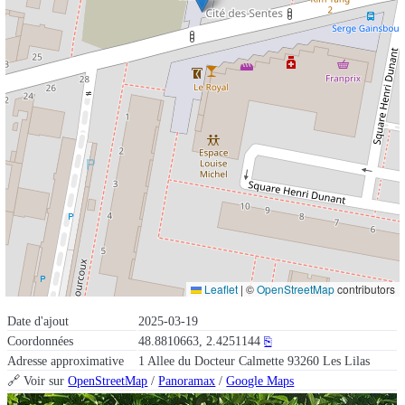
Leaflet
|
©
OpenStreetMap
contributors
Date d'ajout
2025-03-19
Coordonnées
48.8810663, 2.4251144
⎘
Adresse approximative
1 Allee du Docteur Calmette 93260 Les Lilas
🔗 Voir sur
OpenStreetMap
/
Panoramax
/
Google Maps