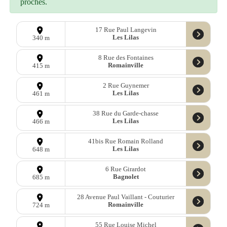
proches.
17 Rue Paul Langevin
Les Lilas
340 m
8 Rue des Fontaines
Romainville
415 m
2 Rue Guynemer
Les Lilas
461 m
38 Rue du Garde-chasse
Les Lilas
466 m
41bis Rue Romain Rolland
Les Lilas
648 m
6 Rue Girardot
Bagnolet
685 m
28 Avenue Paul Vaillant - Couturier
Romainville
724 m
55 Rue Louise Michel