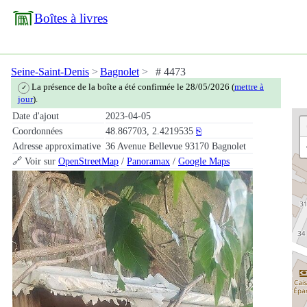
Boîtes à livres
Seine-Saint-Denis
Bagnolet
# 4473
La présence de la boîte a été confirmée le 28/05/2026 (
mettre à
✓
jour
).
Date d'ajout
2023-04-05
Coordonnées
48.867703, 2.4219535
⎘
Adresse approximative
36 Avenue Bellevue 93170 Bagnolet
🔗 Voir sur
OpenStreetMap
/
Panoramax
/
Google Maps