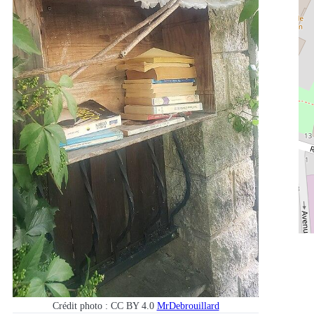
Crédit photo : CC BY 4.0
MrDebrouillard