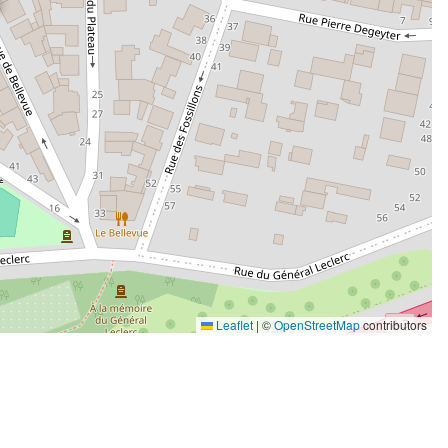
Leaflet
|
©
OpenStreetMap
contributors