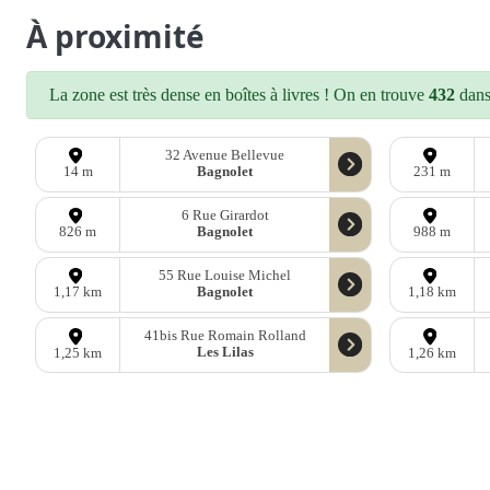
À proximité
La zone est très dense en boîtes à livres ! On en trouve
432
dans 
32 Avenue Bellevue
Bagnolet
14 m
231 m
6 Rue Girardot
Bagnolet
826 m
988 m
55 Rue Louise Michel
Bagnolet
1,17 km
1,18 km
41bis Rue Romain Rolland
Les Lilas
1,25 km
1,26 km
D