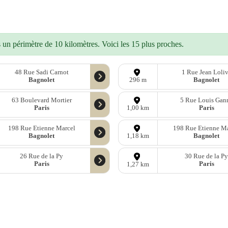
un périmètre de 10 kilomètres. Voici les 15 plus proches.
48 Rue Sadi Carnot
1 Rue Jean Loli
Bagnolet
Bagnolet
296 m
63 Boulevard Mortier
5 Rue Louis Gan
Paris
Paris
1,00 km
198 Rue Etienne Marcel
198 Rue Etienne Ma
Bagnolet
Bagnolet
1,18 km
26 Rue de la Py
30 Rue de la P
Paris
Paris
1,27 km
onnées
OpenStreetMap
sous licence libre ODbl —
télécharger les donn
Mastodon
—
Facebook
—
Blog