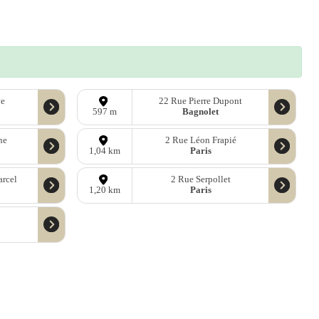
ve
22 Rue Pierre Dupont
Bagnolet
597 m
ne
2 Rue Léon Frapié
Paris
1,04 km
rcel
2 Rue Serpollet
Paris
1,20 km
y
ées