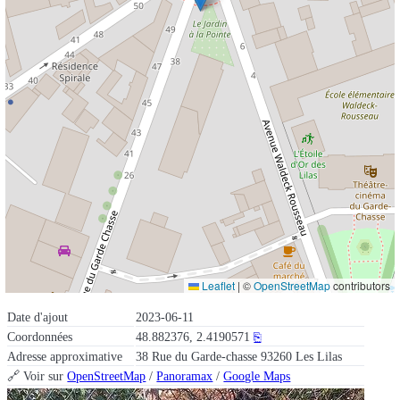
Leaflet
|
©
OpenStreetMap
contributors
Date d'ajout
2023-06-11
Coordonnées
48.882376, 2.4190571
⎘
Adresse approximative
38 Rue du Garde-chasse 93260 Les Lilas
🔗 Voir sur
OpenStreetMap
/
Panoramax
/
Google Maps