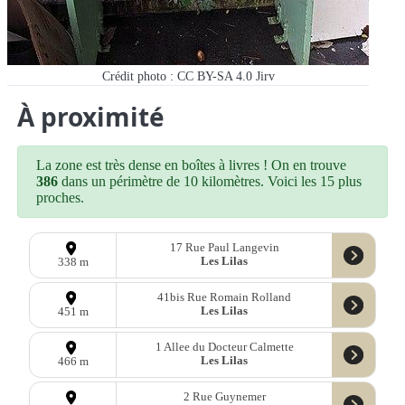
Crédit photo : CC BY-SA 4.0 Jirv
À proximité
La zone est très dense en boîtes à livres ! On en trouve
386
dans un périmètre de 10 kilomètres. Voici les 15 plus
proches.
17 Rue Paul Langevin
Les Lilas
338 m
41bis Rue Romain Rolland
Les Lilas
451 m
1 Allee du Docteur Calmette
Les Lilas
466 m
2 Rue Guynemer