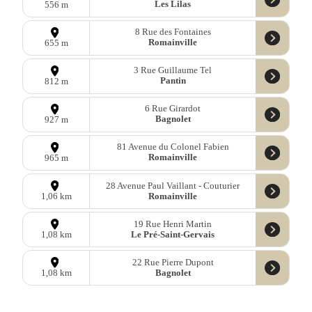
Les Lilas
556 m
8 Rue des Fontaines
Romainville
655 m
3 Rue Guillaume Tel
Pantin
812 m
6 Rue Girardot
Bagnolet
927 m
81 Avenue du Colonel Fabien
Romainville
965 m
28 Avenue Paul Vaillant - Couturier
Romainville
1,06 km
19 Rue Henri Martin
Le Pré-Saint-Gervais
1,08 km
22 Rue Pierre Dupont
Bagnolet
1,08 km
18 Boulevard Sérurier
Paris
1,09 km