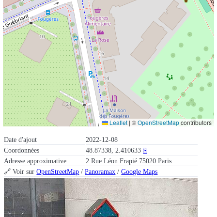
Leaflet
|
©
OpenStreetMap
contributors
Date d'ajout
2022-12-08
Coordonnées
48.87338, 2.410633
⎘
Adresse approximative
2 Rue Léon Frapié 75020 Paris
🔗 Voir sur
OpenStreetMap
/
Panoramax
/
Google Maps