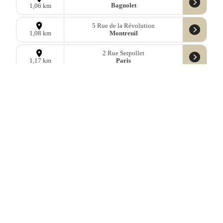
Bagnolet
1,06 km
5 Rue de la Révolution
Montreuil
1,08 km
2 Rue Serpollet
Paris
1,17 km
63 Boulevard Mortier
Paris
1,18 km
55 Rue Louise Michel
Bagnolet
1,31 km
148 Rue de Bagnolet
Paris
1,31 km
2 Rue Léon Frapié
Paris
1,32 km
26 Rue de la Py
Paris
1,37 km