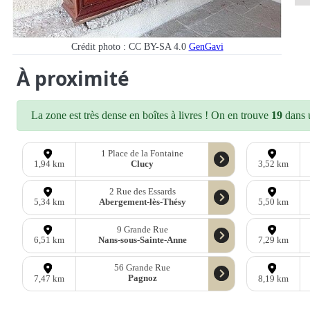
Crédit photo : CC BY-SA 4.0
GenGavi
À proximité
La zone est très dense en boîtes à livres ! On en trouve
19
dans u
1 Place de la Fontaine
Clucy
1,94 km
3,52 km
2 Rue des Essards
Abergement-lès-Thésy
5,34 km
5,50 km
9 Grande Rue
Nans-sous-Sainte-Anne
6,51 km
7,29 km
56 Grande Rue
Pagnoz
7,47 km
8,19 km