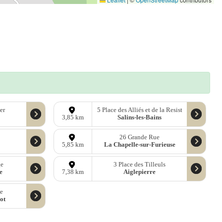
er
5 Place des Alliés et de la Resist
Salins-les-Bains
3,85 km
26 Grande Rue
La Chapelle-sur-Furieuse
5,85 km
ge
3 Place des Tilleuls
e
Aiglepierre
7,38 km
se
ot