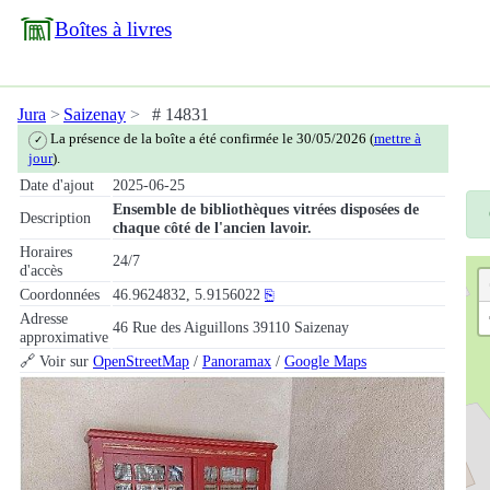
Boîtes à livres
Jura
Saizenay
# 14831
La présence de la boîte a été confirmée le 30/05/2026 (
mettre à
✓
jour
).
Date d'ajout
2025-06-25
Ensemble de bibliothèques vitrées disposées de
Description
chaque côté de l'ancien lavoir.
Horaires
24/7
d'accès
Coordonnées
46.9624832, 5.9156022
⎘
Adresse
46 Rue des Aiguillons 39110 Saizenay
approximative
🔗 Voir sur
OpenStreetMap
/
Panoramax
/
Google Maps