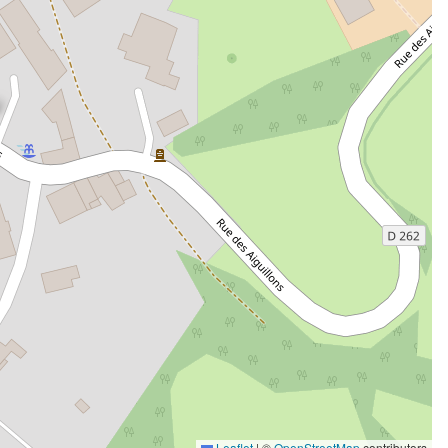
Leaflet
|
©
OpenStreetMap
contributors