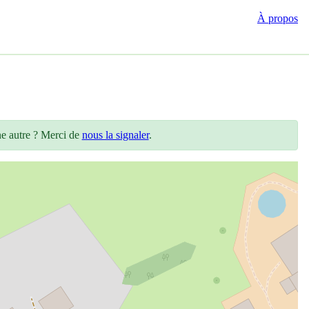
À propos
ne autre ? Merci de
nous la signaler
.