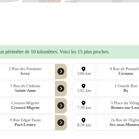
n périmètre de 10 kilomètres. Voici les 15 plus proches.
1 Rue des Pendants
9 Rue de Pontarli
Ivrey
Cernans
3,66 km
1 Rue du Château
1 Grande Rue
Sainte-Anne
By
5,82 km
Crouzet-Migette
3 Place du Villa
Crouzet-Migette
Rennes-sur-Lou
7,30 km
9 Rue Edgar Faure
2a Rue de l'Egli
Port-Lesney
Arc-sous-Monten
8,56 km