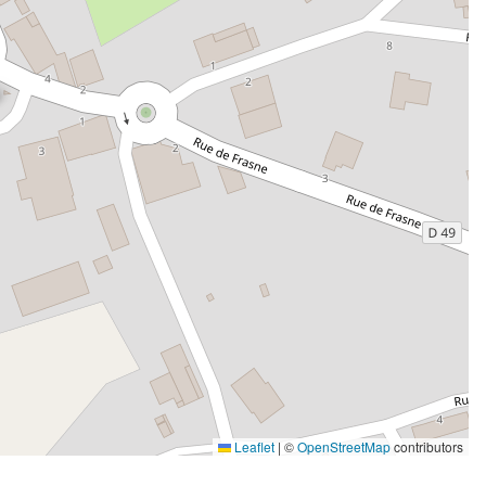
Leaflet
|
©
OpenStreetMap
contributors