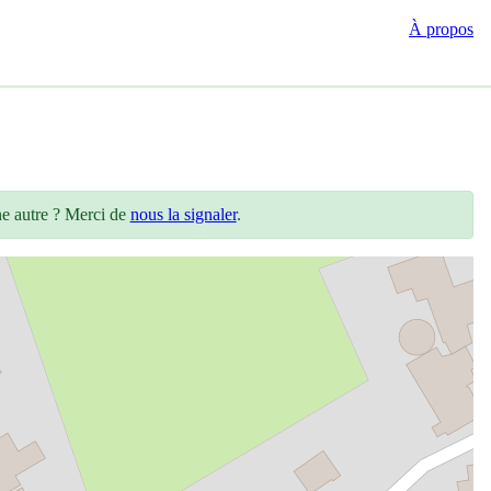
À propos
ne autre ? Merci de
nous la signaler
.