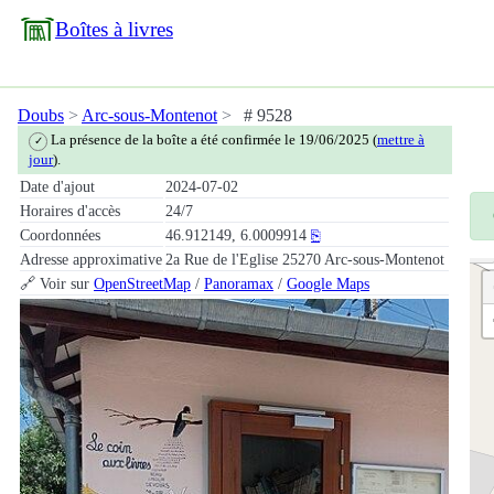
Boîtes à livres
Doubs
Arc-sous-Montenot
# 9528
La présence de la boîte a été confirmée le 19/06/2025 (
mettre à
✓
jour
).
Date d'ajout
2024-07-02
Horaires d'accès
24/7
Coordonnées
46.912149, 6.0009914
⎘
Adresse approximative
2a Rue de l'Eglise 25270 Arc-sous-Montenot
🔗 Voir sur
OpenStreetMap
/
Panoramax
/
Google Maps