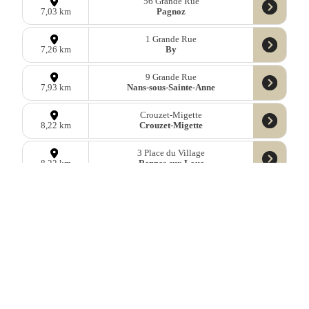
56 Grande Rue
Pagnoz
7,03 km
1 Grande Rue
By
7,26 km
9 Grande Rue
Nans-sous-Sainte-Anne
7,93 km
Crouzet-Migette
Crouzet-Migette
8,22 km
3 Place du Village
Rennes-sur-Loue
8,22 km
2a Rue de l'Eglise
Arc-sous-Montenot
8,33 km
9 Rue Edgar Faure
Port-Lesney
8,58 km
Données
OpenStreetMap
sous licence libre ODbl —
télécharger les
données
Mastodon
—
Facebook
—
Blog