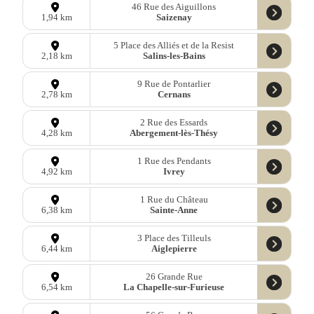
46 Rue des Aiguillons
Saizenay
1,94 km
5 Place des Alliés et de la Resist
Salins-les-Bains
2,18 km
9 Rue de Pontarlier
Cernans
2,78 km
2 Rue des Essards
Abergement-lès-Thésy
4,28 km
1 Rue des Pendants
Ivrey
4,92 km
1 Rue du Château
Sainte-Anne
6,38 km
3 Place des Tilleuls
Aiglepierre
6,44 km
26 Grande Rue
La Chapelle-sur-Furieuse
6,54 km