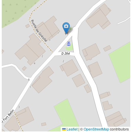
Leaflet
|
©
OpenStreetMap
contributors