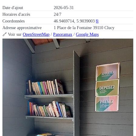
Date d'ajout
2026-05-31
Horaires d'accès
24/7
Coordonnées
46.9469714, 5.9039003
⎘
Adresse approximative
1 Place de la Fontaine 39110 Clucy
🔗 Voir sur
OpenStreetMap
/
Panoramax
/
Google Maps