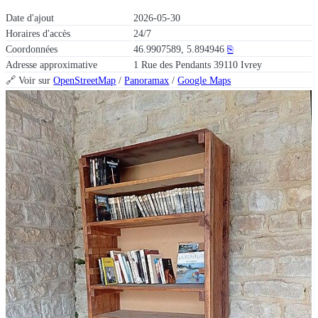
Date d'ajout
2026-05-30
Horaires d'accès
24/7
Coordonnées
46.9907589, 5.894946
⎘
Adresse approximative
1 Rue des Pendants 39110 Ivrey
🔗 Voir sur
OpenStreetMap
/
Panoramax
/
Google Maps