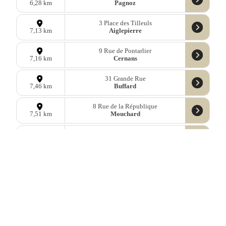
Pagnoz
6,28 km
3 Place des Tilleuls
Aiglepierre
7,13 km
9 Rue de Pontarlier
Cernans
7,16 km
31 Grande Rue
Buffard
7,46 km
8 Rue de la République
Mouchard
7,51 km
9 Grande Rue
Nans-sous-Sainte-Anne
8,04 km
2a Place de la Mairie
Brères
8,05 km
Données
OpenStreetMap
sous licence libre ODbl —
télécharger les
données
Mastodon
—
Facebook
—
Blog