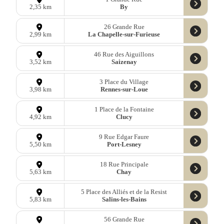
By
2,35 km
26 Grande Rue
La Chapelle-sur-Furieuse
2,99 km
46 Rue des Aiguillons
Saizenay
3,52 km
3 Place du Village
Rennes-sur-Loue
3,98 km
1 Place de la Fontaine
Clucy
4,92 km
9 Rue Edgar Faure
Port-Lesney
5,50 km
18 Rue Principale
Chay
5,63 km
5 Place des Alliés et de la Resist
Salins-les-Bains
5,83 km
56 Grande Rue