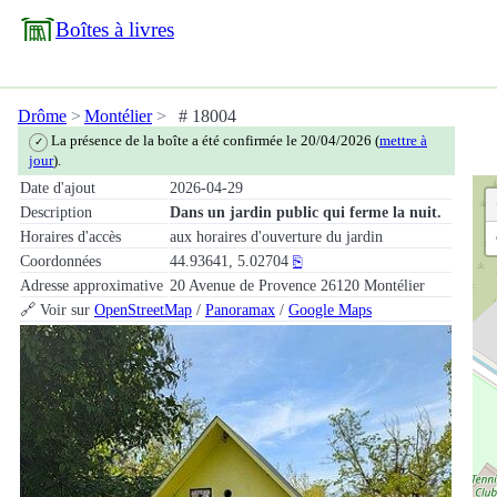
Boîtes à livres
Drôme
Montélier
# 18004
La présence de la boîte a été confirmée le 20/04/2026 (
mettre à
✓
jour
).
Date d'ajout
2026-04-29
Description
Dans un jardin public qui ferme la nuit.
Horaires d'accès
aux horaires d'ouverture du jardin
Coordonnées
44.93641, 5.02704
⎘
Adresse approximative
20 Avenue de Provence 26120 Montélier
🔗 Voir sur
OpenStreetMap
/
Panoramax
/
Google Maps