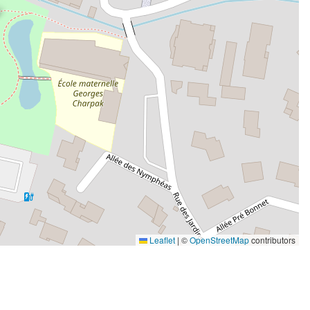
Leaflet
|
©
OpenStreetMap
contributors