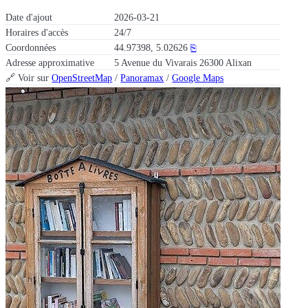
Date d'ajout
2026-03-21
Horaires d'accès
24/7
Coordonnées
44.97398, 5.02626
⎘
Adresse approximative
5 Avenue du Vivarais 26300 Alixan
🔗 Voir sur
OpenStreetMap
/
Panoramax
/
Google Maps