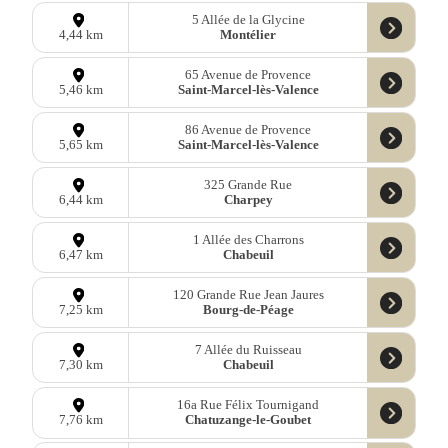
5 Allée de la Glycine
Montélier
4,44 km
65 Avenue de Provence
Saint-Marcel-lès-Valence
5,46 km
86 Avenue de Provence
Saint-Marcel-lès-Valence
5,65 km
325 Grande Rue
Charpey
6,44 km
1 Allée des Charrons
Chabeuil
6,47 km
120 Grande Rue Jean Jaures
Bourg-de-Péage
7,25 km
7 Allée du Ruisseau
Chabeuil
7,30 km
16a Rue Félix Tournigand
Chatuzange-le-Goubet
7,76 km