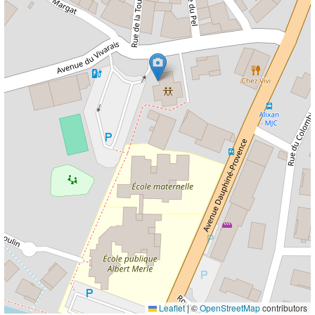
Leaflet
|
©
OpenStreetMap
contributors