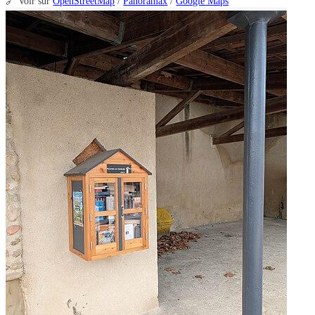
🔗 Voir sur
OpenStreetMap
/
Panoramax
/
Google Maps