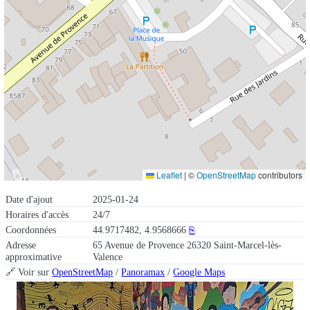
Leaflet
|
©
OpenStreetMap
contributors
Date d'ajout
2025-01-24
Horaires d'accès
24/7
Coordonnées
44.9717482, 4.9568666
⎘
Adresse
65 Avenue de Provence 26320 Saint-Marcel-lès-
approximative
Valence
🔗 Voir sur
OpenStreetMap
/
Panoramax
/
Google Maps