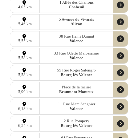
1 Allée des Charrons
Chabeuil
4,05 km
5 Avenue du Vivarais
Alixan
5,46 km
38 Rue Henri Dunant
Valence
5,55 km
33 Rue Odette Malossanne
Valence
5,58 km
55 Rue Roger Salengro
Bourg-lès-Valence
5,58 km
Place de la mairie
Beaumont-Monteux
5,90 km
11 Rue Marc Sangnier
Valence
6,18 km
2 Rue Pompery
Bourg-lès-Valence
6,54 km