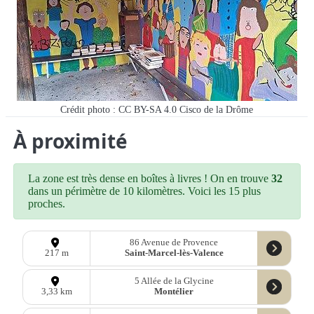
Crédit photo : CC BY-SA 4.0 Cisco de la Drôme
À proximité
La zone est très dense en boîtes à livres ! On en trouve
32
dans un périmètre de 10 kilomètres. Voici les 15 plus
proches.
86 Avenue de Provence
Saint-Marcel-lès-Valence
217 m
5 Allée de la Glycine
Montélier
3,33 km