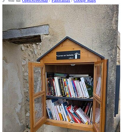
🔗 Voir sur
OpenStreetMap
/
Panoramax
/
Google Maps