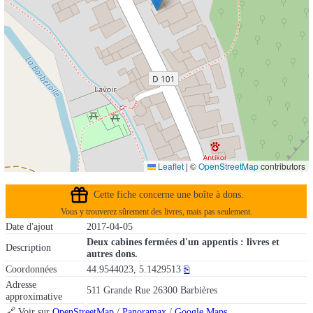
Leaflet
|
©
OpenStreetMap
contributors
Cette fiche concerne une boîte à dons.
Vous y trouverez sûrement des livres, mais pas seulement.
Date d'ajout
2017-04-05
Deux cabines fermées d'un appentis : livres et
Description
autres dons.
Coordonnées
44.9544023, 5.1429513
⎘
Adresse
511 Grande Rue 26300 Barbières
approximative
🔗 Voir sur
OpenStreetMap
/
Panoramax
/
Google Maps