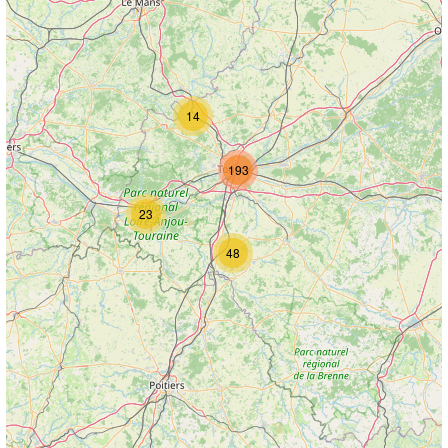
14
193
23
48