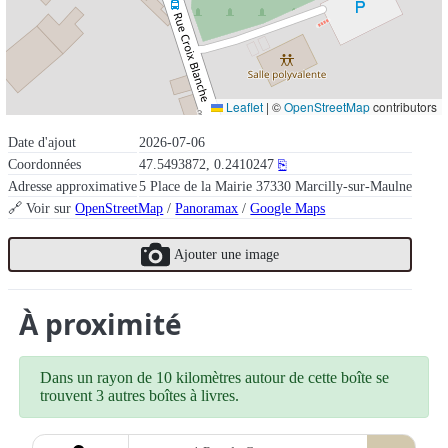
Leaflet
|
©
OpenStreetMap
contributors
Date d'ajout
2026-07-06
Coordonnées
47.5493872, 0.2410247
⎘
Adresse approximative
5 Place de la Mairie 37330 Marcilly-sur-Maulne
🔗 Voir sur
OpenStreetMap
/
Panoramax
/
Google Maps
Ajouter une image
À proximité
Dans un rayon de 10 kilomètres autour de cette boîte se
trouvent 3 autres boîtes à livres.