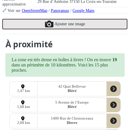
29 Rue d’Amboise 37150 La Croix-en-Touraine
approximative
🔗 Voir sur
OpenStreetMap
/
Panoramax
/
Google Maps
Ajouter une image
À proximité
La zone est très dense en boîtes à livres ! On en trouve
19
dans un périmètre de 10 kilomètres. Voici les 15 plus
proches.
42 Quai Bellevue
Bléré
1,47 km
5 Avenue de l’Europe
Bléré
1,68 km
1400 Rue de Chenonceaux
Dierre
2,69 km