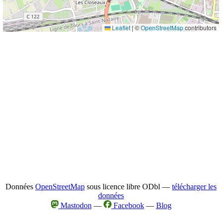
Leaflet
|
©
OpenStreetMap
contributors
Données
OpenStreetMap
sous licence libre ODbl —
télécharger les
données
Mastodon
—
Facebook
—
Blog