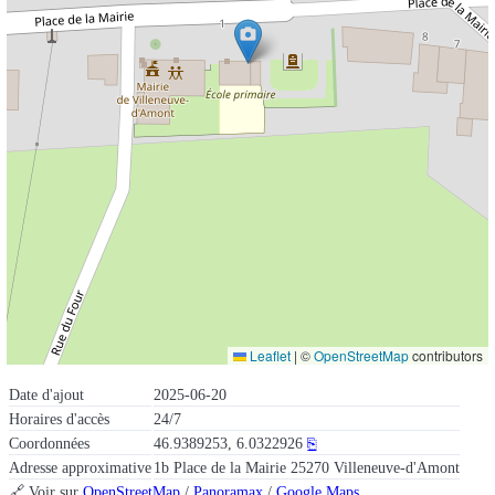
Leaflet
|
©
OpenStreetMap
contributors
Date d'ajout
2025-06-20
Horaires d'accès
24/7
Coordonnées
46.9389253, 6.0322926
⎘
Adresse approximative
1b Place de la Mairie 25270 Villeneuve-d'Amont
🔗 Voir sur
OpenStreetMap
/
Panoramax
/
Google Maps