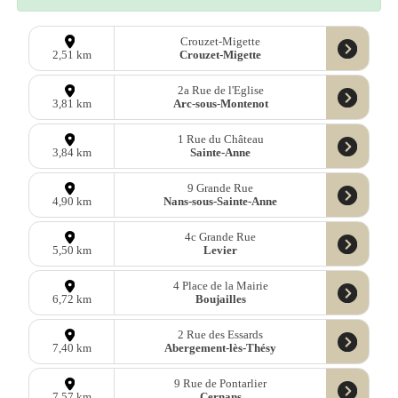
Crouzet-Migette
Crouzet-Migette
2,51 km
2a Rue de l'Eglise
Arc-sous-Montenot
3,81 km
1 Rue du Château
Sainte-Anne
3,84 km
9 Grande Rue
Nans-sous-Sainte-Anne
4,90 km
4c Grande Rue
Levier
5,50 km
4 Place de la Mairie
Boujailles
6,72 km
2 Rue des Essards
Abergement-lès-Thésy
7,40 km
9 Rue de Pontarlier
Cernans
7,57 km