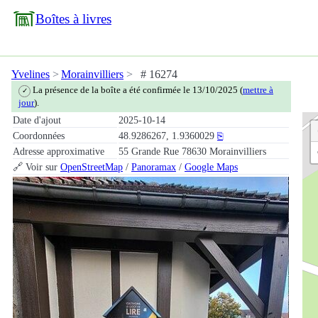
Boîtes à livres
Yvelines
Morainvilliers
# 16274
La présence de la boîte a été confirmée le 13/10/2025 (
mettre à
✓
jour
).
Date d'ajout
2025-10-14
Coordonnées
48.9286267, 1.9360029
⎘
Adresse approximative
55 Grande Rue 78630 Morainvilliers
🔗 Voir sur
OpenStreetMap
/
Panoramax
/
Google Maps