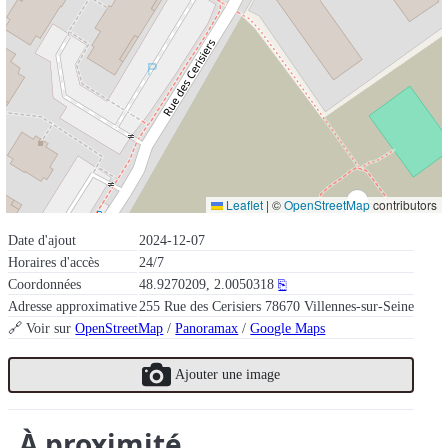
Leaflet
|
©
OpenStreetMap
contributors
Date d'ajout
2024-12-07
Horaires d'accès
24/7
Coordonnées
48.9270209, 2.0050318
⎘
Adresse approximative
255 Rue des Cerisiers 78670 Villennes-sur-Seine
🔗 Voir sur
OpenStreetMap
/
Panoramax
/
Google Maps
Ajouter une image
À proximité