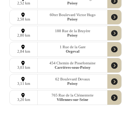
Poissy
2,52 km
60ter Boulevard Victor Hugo
Poissy
2,58 km
188 Rue de la Bruyère
Poissy
2,80 km
1 Rue de la Gare
Orgeval
2,84 km
454 Chemin de Pissefontaine
Carrières-sous-Poissy
3,03 km
62 Boulevard Devaux
Poissy
3,11 km
765 Rue de la Clémenterie
Villennes-sur-Seine
3,20 km
68 Boulevard Robespierre
Poissy
3,22 km
64 Rue du Clos d’Arcy