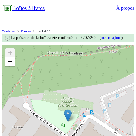
Boîtes à livres
À propos
Yvelines
Poissy
# 1922
La présence de la boîte a été confirmée le 10/07/2025 (
mettre à jour
).
✓
+
−