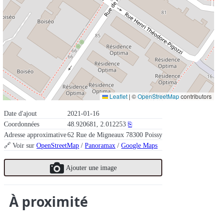
Leaflet
|
©
OpenStreetMap
contributors
Date d'ajout
2021-01-16
Coordonnées
48.920681, 2.012253
⎘
Adresse approximative
62 Rue de Migneaux 78300 Poissy
🔗 Voir sur
OpenStreetMap
/
Panoramax
/
Google Maps
Ajouter une image
À proximité