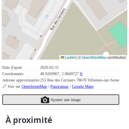
Leaflet
|
©
OpenStreetMap
contributors
Date d'ajout
2026-02-11
Coordonnées
48.9269967, 2.0049727
⎘
Adresse approximative
255 Rue des Cerisiers 78670 Villennes-sur-Seine
🔗 Voir sur
OpenStreetMap
/
Panoramax
/
Google Maps
Ajouter une image
À proximité