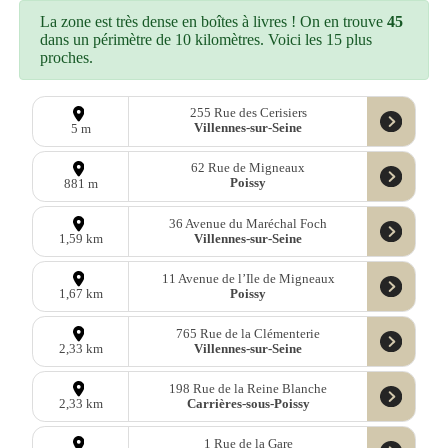
La zone est très dense en boîtes à livres ! On en trouve
45
dans un périmètre de 10 kilomètres. Voici les 15 plus
proches.
255 Rue des Cerisiers
Villennes-sur-Seine
5 m
62 Rue de Migneaux
Poissy
881 m
36 Avenue du Maréchal Foch
Villennes-sur-Seine
1,59 km
11 Avenue de l’Ile de Migneaux
Poissy
1,67 km
765 Rue de la Clémenterie
Villennes-sur-Seine
2,33 km
198 Rue de la Reine Blanche
Carrières-sous-Poissy
2,33 km
1 Rue de la Gare