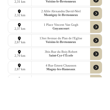
Voisins-le-Bretonneux
2,31 km
2 Allée Alexandra David-Néel
Montigny-le-Bretonneux
2,32 km
1 Place Vincent Van Gogh
Guyancourt
2,37 km
13ter Avenue du Plan de l'Eglise
Voisins-le-Bretonneux
2,67 km
3bis Rue du Bois Robert
Saint-Cyr-l'École
2,70 km
4 Rue Ernest Chausson
Magny-les-Hameaux
2,87 km
4 Place Claudel
Montigny-le-Bretonneux
2,92 km
2 Place des Pyramides
Montigny-le-Bretonneux
3,05 km
17 Boulevard Henri Barbusse
Saint-Cyr-l'École
3,05 km