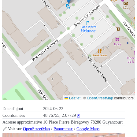
Leaflet
|
©
OpenStreetMap
contributors
Date d'ajout
2024-06-22
Coordonnées
48.76755, 2.07729
⎘
Adresse approximative
10 Place Pierre Bérégovoy 78280 Guyancourt
🔗 Voir sur
OpenStreetMap
/
Panoramax
/
Google Maps