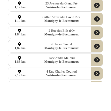
23 Avenue du Grand Pré
Voisins-le-Bretonneux
1,12 km
2 Allée Alexandra David-Néel
Montigny-le-Bretonneux
1,19 km
2 Rue des Blés d'Or
Montigny-le-Bretonneux
1,84 km
4 Place Claudel
Montigny-le-Bretonneux
1,87 km
Place André Malraux
Montigny-le-Bretonneux
1,88 km
4 Rue Charles Gounod
Voisins-le-Bretonneux
2,12 km
14 Quai François Truffaut
Montigny-le-Bretonneux
2,36 km
1 Chemin de la Croix au Bois
Magny-les-Hameaux
2,37 km