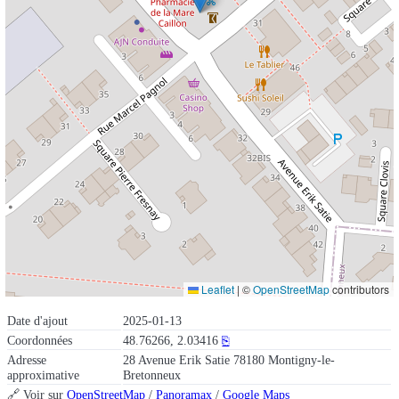
Leaflet
|
©
OpenStreetMap
contributors
Date d'ajout
2025-01-13
Coordonnées
48.76266, 2.03416
⎘
Adresse
28 Avenue Erik Satie 78180 Montigny-le-
approximative
Bretonneux
🔗 Voir sur
OpenStreetMap
/
Panoramax
/
Google Maps