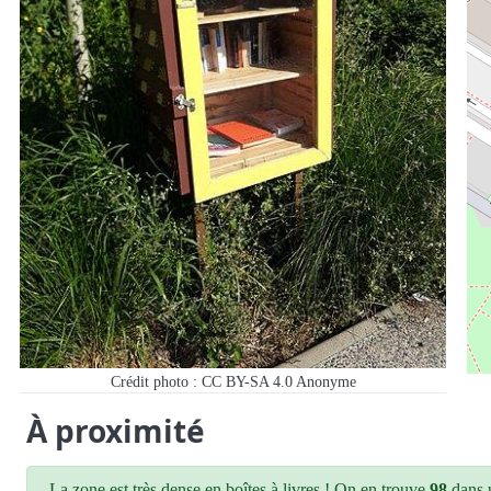
Crédit photo : CC BY-SA 4.0
Anonyme
À proximité
La zone est très dense en boîtes à livres ! On en trouve
98
dans u