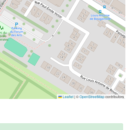
Leaflet
|
©
OpenStreetMap
contributors