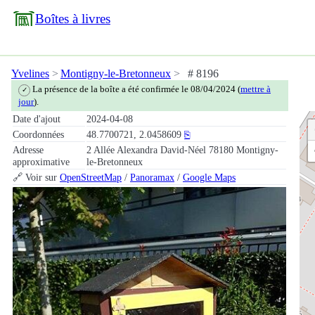
Boîtes à livres
Yvelines
Montigny-le-Bretonneux
# 8196
La présence de la boîte a été confirmée le 08/04/2024 (
mettre à
✓
jour
).
Date d'ajout
2024-04-08
Coordonnées
48.7700721, 2.0458609
⎘
Adresse
2 Allée Alexandra David-Néel 78180 Montigny-
approximative
le-Bretonneux
🔗 Voir sur
OpenStreetMap
/
Panoramax
/
Google Maps